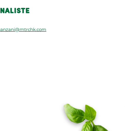
NALISTE
panzani@mtrchk.com