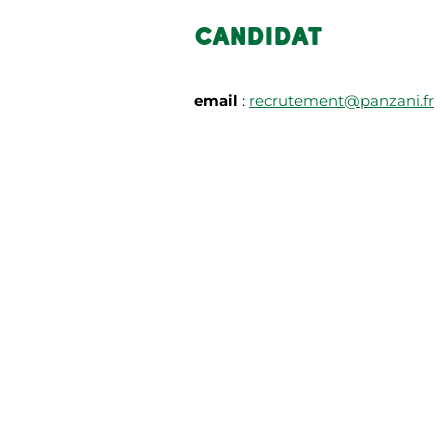
CANDIDAT
email
:
recrutement@panzani.fr