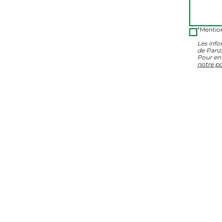
*Mention
Les info
de Panz
Pour en 
notre po