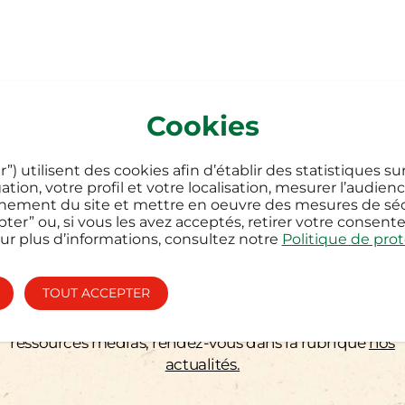
Cookies
 sommes-nous ?
Nos marques
Nos engagements
Nos actualité
”) utilisent des cookies afin d’établir des statistiques su
tion, votre profil et votre localisation, mesurer l’audie
NOUS CONTACTER
nnement du site et mettre en oeuvre des mesures de séc
ter” ou, si vous les avez acceptés, retirer votre conse
our plus d’informations, consultez notre
Politique de prot
Posez vos questions grâce au formulaire ci-dessous.
Pour toute réclamation, rendez-vous dans l’onglet
TOUT ACCEPTER
“service consommateurs” ci-dessous.
Pour consulter nos communiqués de presse et nos
ressources médias, rendez-vous dans la rubrique
nos
actualités
.