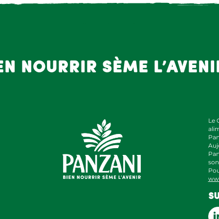
en nourrir sème l’aveni
Le 
ali
Pan
Auj
Pan
son
Pou
www
S