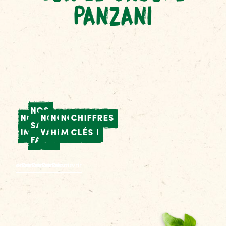
PANZANI
NOS
NOTRE
NOS
NOTRE
NOTRE
CHIFFRES
SAVOIR-
IMPLANTATIONS
VALEURS
HISTOIRE
MISSION
CLÉS
FAIRE
Découvrir
Découvrir
Découvrir
Découvrir
Découvrir
Découvrir