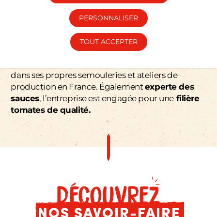
À L’ASSIETTE
PERSONNALISER
Panzani travaille avec ses partenaires agricoles
pour son
approvisionnement en blé dur
et
TOUT ACCEPTER
maîtrise toutes les étapes de sa transformation
en
semoules, graines de couscous et pâtes
dans ses propres semouleries et ateliers de
production en France. Également
experte des
sauces
, l’entreprise est engagée pour une
filière
tomates de qualité.
DÉCOUVREZ
nos savoir-faire