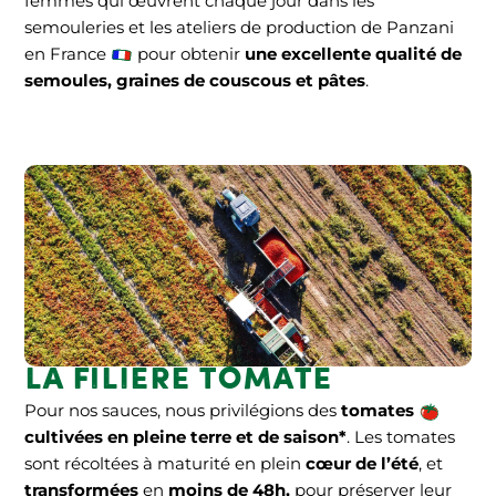
femmes qui œuvrent chaque jour
dans les
semouleries et les ateliers de production de Panzani
en France
pour obtenir
une excellente qualité de
semoules, graines de couscous et pâtes
.
La filière tomate
Pour nos sauces, nous privilégions des
tomates
cultivées en pleine terre et de saison*
.
Les tomates
sont récoltées à maturité en plein
cœur de l’été
, et
transformées
en
moins de 48h,
pour préserver leur