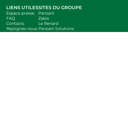
LIENS UTILES
SITES DU GROUPE
Espace presse
Panzani
FAQ
Zakia
Contacts
Le Renard
Rejoignez-nous
Panzani Solutions
Index H/F
L'international
Fiche QCE
Le Groupe Panzani est un acteur majeur du marché agro-
alimentaire français. Il rassemble des marques leader comme
Panzani, Ferrero, Zakia, Le Renard et Panzani Solutions.
Aujourd’hui l’innovation est au cœur de la stratégie du Groupe
Panzani, plus que jamais tourné vers l’international pour déployer
son goût de la réussite vers de nouveaux territoires.
Pour votre santé, manger au moins cinq fruits et légumes par jour :
www.mangerbouger.fr
SUIVEZ-NOUS