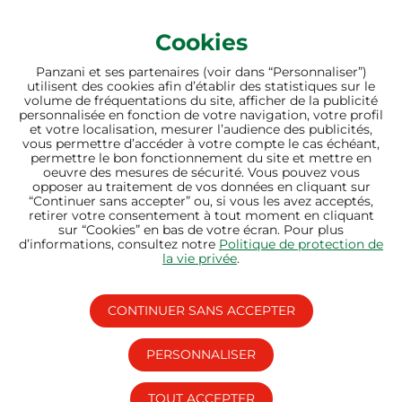
Cookies
Panzani et ses partenaires (voir dans “Personnaliser”)
utilisent des cookies afin d’établir des statistiques sur le
volume de fréquentations du site, afficher de la publicité
personnalisée en fonction de votre navigation, votre profil
et votre localisation, mesurer l’audience des publicités,
vous permettre d’accéder à votre compte le cas échéant,
permettre le bon fonctionnement du site et mettre en
oeuvre des mesures de sécurité. Vous pouvez vous
opposer au traitement de vos données en cliquant sur
“Continuer sans accepter” ou, si vous les avez acceptés,
retirer votre consentement à tout moment en cliquant
sur “Cookies” en bas de votre écran. Pour plus
d’informations, consultez notre
Politique de protection de
la vie privée
.
un bon nutriscore
Panzani a fait le choix d’afficher le Nutriscore sur ses
CONTINUER SANS ACCEPTER
produits depuis 2019. Un objectif clair à 2025 : 95 % de
nos produits en Nutriscore A – B
PERSONNALISER
TOUT ACCEPTER