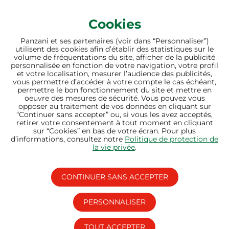
Cookies
Panzani et ses partenaires (voir dans “Personnaliser”)
utilisent des cookies afin d’établir des statistiques sur le
bien nourrir sème
volume de fréquentations du site, afficher de la publicité
personnalisée en fonction de votre navigation, votre profil
l’avenir
et votre localisation, mesurer l’audience des publicités,
vous permettre d’accéder à votre compte le cas échéant,
permettre le bon fonctionnement du site et mettre en
oeuvre des mesures de sécurité. Vous pouvez vous
opposer au traitement de vos données en cliquant sur
“Continuer sans accepter” ou, si vous les avez acceptés,
retirer votre consentement à tout moment en cliquant
sur “Cookies” en bas de votre écran. Pour plus
d’informations, consultez notre
Politique de protection de
la vie privée
.
CONTINUER SANS ACCEPTER
PERSONNALISER
LIENS UTILES
SITES DU GROUPE
TOUT ACCEPTER