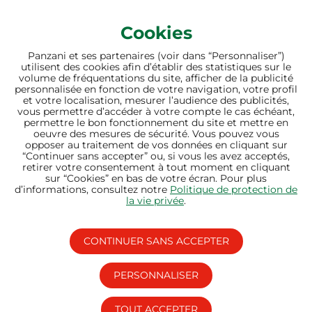
Cookies
Panzani et ses partenaires (voir dans “Personnaliser”)
utilisent des cookies afin d’établir des statistiques sur le
bien nourrir sème
volume de fréquentations du site, afficher de la publicité
personnalisée en fonction de votre navigation, votre profil
l’avenir
et votre localisation, mesurer l’audience des publicités,
vous permettre d’accéder à votre compte le cas échéant,
permettre le bon fonctionnement du site et mettre en
oeuvre des mesures de sécurité. Vous pouvez vous
opposer au traitement de vos données en cliquant sur
“Continuer sans accepter” ou, si vous les avez acceptés,
retirer votre consentement à tout moment en cliquant
sur “Cookies” en bas de votre écran. Pour plus
d’informations, consultez notre
Politique de protection de
la vie privée
.
CONTINUER SANS ACCEPTER
PERSONNALISER
LIENS UTILES
SITES DU GROUPE
TOUT ACCEPTER