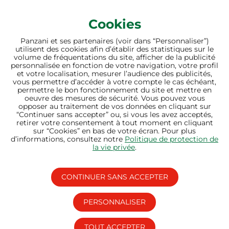
Cookies
Panzani et ses partenaires (voir dans “Personnaliser”)
utilisent des cookies afin d’établir des statistiques sur le
bien nourrir sème
volume de fréquentations du site, afficher de la publicité
personnalisée en fonction de votre navigation, votre profil
l’avenir
et votre localisation, mesurer l’audience des publicités,
vous permettre d’accéder à votre compte le cas échéant,
permettre le bon fonctionnement du site et mettre en
oeuvre des mesures de sécurité. Vous pouvez vous
opposer au traitement de vos données en cliquant sur
“Continuer sans accepter” ou, si vous les avez acceptés,
retirer votre consentement à tout moment en cliquant
sur “Cookies” en bas de votre écran. Pour plus
d’informations, consultez notre
Politique de protection de
la vie privée
.
CONTINUER SANS ACCEPTER
PERSONNALISER
LIENS UTILES
SITES DU GROUPE
TOUT ACCEPTER