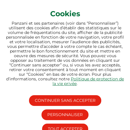
Cookies
Panzani et ses partenaires (voir dans “Personnaliser”)
utilisent des cookies afin d’établir des statistiques sur le
bien nourrir sème
volume de fréquentations du site, afficher de la publicité
personnalisée en fonction de votre navigation, votre profil
l’avenir
et votre localisation, mesurer l’audience des publicités,
vous permettre d’accéder à votre compte le cas échéant,
permettre le bon fonctionnement du site et mettre en
oeuvre des mesures de sécurité. Vous pouvez vous
opposer au traitement de vos données en cliquant sur
“Continuer sans accepter” ou, si vous les avez acceptés,
retirer votre consentement à tout moment en cliquant
sur “Cookies” en bas de votre écran. Pour plus
d’informations, consultez notre
Politique de protection de
la vie privée
.
CONTINUER SANS ACCEPTER
PERSONNALISER
LIENS UTILES
SITES DU GROUPE
TOUT ACCEPTER